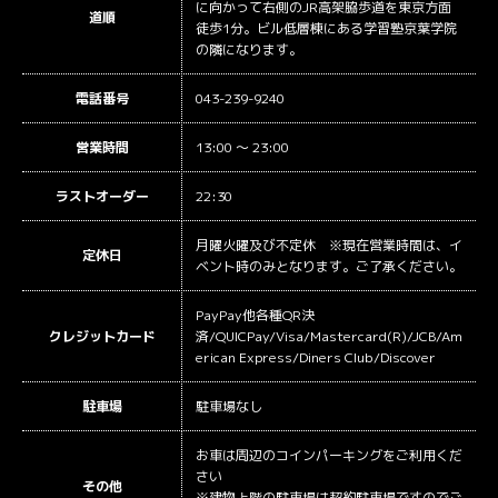
に向かって右側のJR高架脇歩道を東京方面
道順
徒歩1分。ビル低層棟にある学習塾京葉学院
の隣になります。
電話番号
043-239-9240
営業時間
13:00 ～ 23:00
ラストオーダー
22:30
月曜火曜及び不定休 ※現在営業時間は、イ
定休日
ベント時のみとなります。ご了承ください。
PayPay他各種QR決
クレジットカード
済/QUICPay/Visa/Mastercard(R)/JCB/Am
erican Express/Diners Club/Discover
駐車場
駐車場なし
お車は周辺のコインパーキングをご利用くだ
さい
その他
※建物上階の駐車場は契約駐車場ですのでご