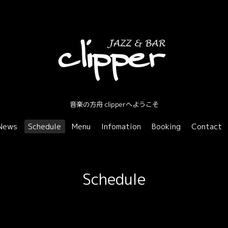
音楽の方舟 clipperへようこそ
News
Schedule
Menu
Infomation
Booking
Contact
Schedule