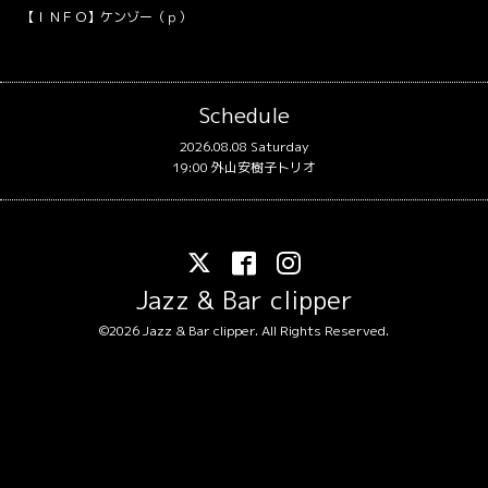
【ＩＮＦＯ】ケンゾー（ｐ）
Schedule
2026.08.08 Saturday
19:00 外山安樹子トリオ
Jazz & Bar clipper
©2026
Jazz & Bar clipper
. All Rights Reserved.