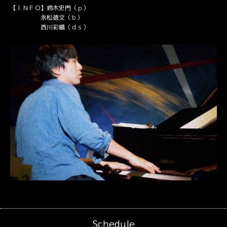
【ＩＮＦＯ】鈴木史門（ｐ）
永松徳文（ｂ）
西川彩織（ｄｓ）
Schedule