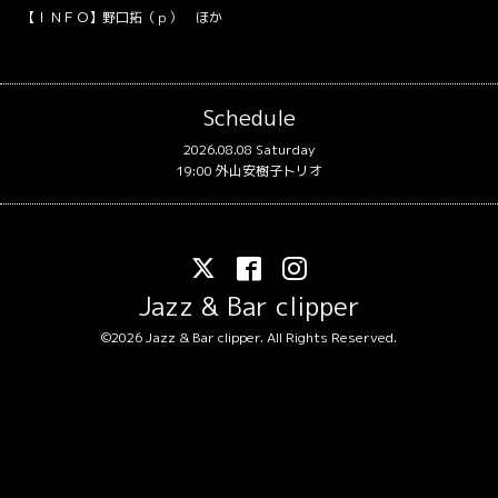
【ＩＮＦＯ】野口拓（ｐ） ほか
Schedule
2026.08.08 Saturday
19:00 外山安樹子トリオ
Jazz & Bar clipper
©2026
Jazz & Bar clipper
. All Rights Reserved.