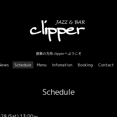
音楽の方舟 clipperへようこそ
News
Schedule
Menu
Infomation
Booking
Contact
Schedule
-28 (Sat) 13:00～