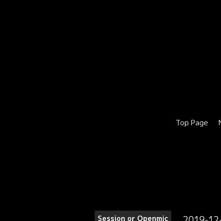
Top Page
2019-12
Session or Openmic