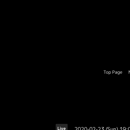
Top Page
2020-02-23 (Sun) 19
Live