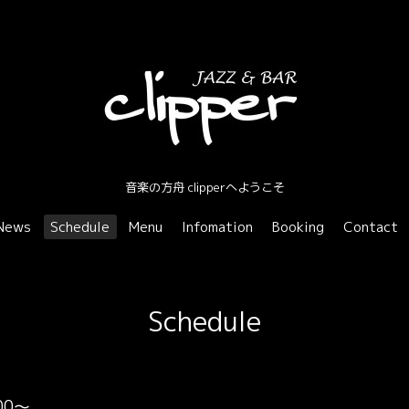
音楽の方舟 clipperへようこそ
News
Schedule
Menu
Infomation
Booking
Contact
Schedule
:00～