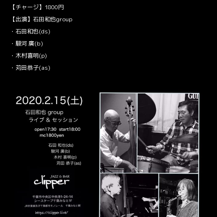
【チャージ】1800円
【出演】石田和也group
・石田和也(ds)
・駿河 廣(b)
・木村喜明(p)
・苅田恭子(as)