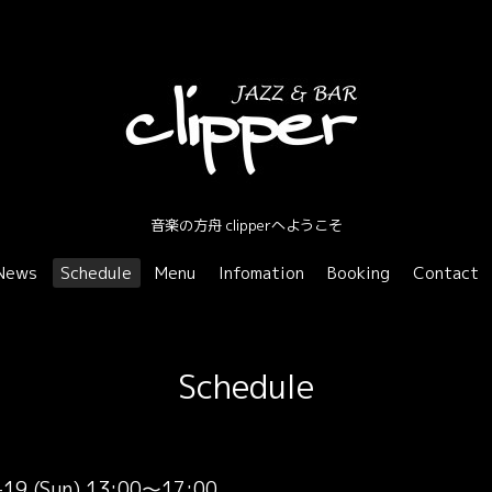
音楽の方舟 clipperへようこそ
News
Schedule
Menu
Infomation
Booking
Contact
Schedule
-19 (Sun) 13:00～17:00