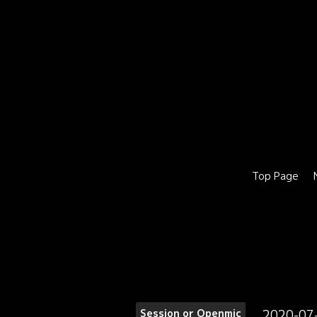
Top Page
2020-07
Session or Openmic