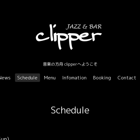
音楽の方舟 clipperへようこそ
News
Schedule
Menu
Infomation
Booking
Contact
Schedule
Sun)