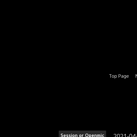
Top Page
2021-04
Session or Openmic