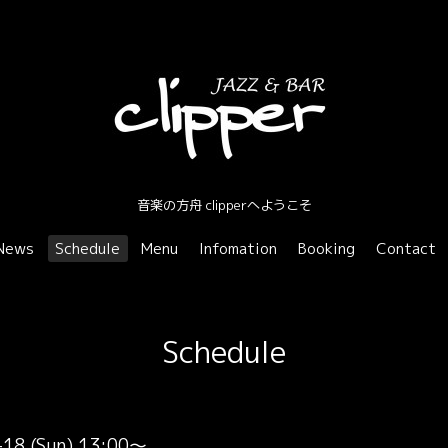
音楽の方舟 clipperへようこそ
News
Schedule
Menu
Infomation
Booking
Contact
Schedule
-18 (Sun) 13:00～