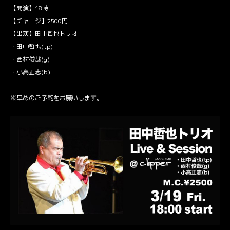
【開演】18時
【チャージ】2500円
【出演】田中哲也トリオ
・田中哲也(tp)
・西村俊哉(g)
・小高正志(b)
※早めの
ご予約
をお願いします。