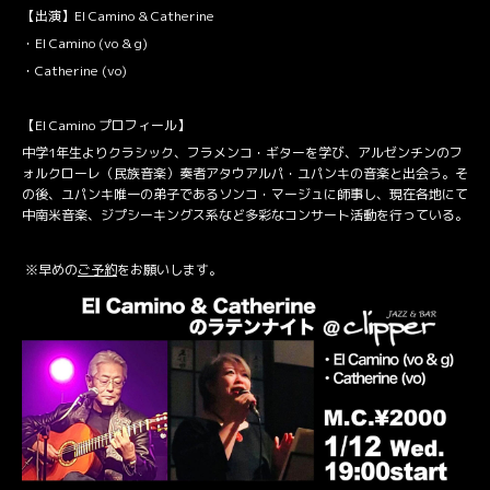
【出演】El Camino & Catherine
・El Camino (vo & g)
・Catherine (vo)
【El Camino プロフィール】
中学1年生よりクラシック、フラメンコ・ギターを学び、アルゼンチンのフ
ォルクローレ（民族音楽）奏者アタウアルパ・ユパンキの音楽と出会う。そ
の後、ユパンキ唯一の弟子であるソンコ・マージュに師事し、現在各地にて
中南米音楽、ジプシーキングス系など多彩なコンサート活動を行っている。
※早めの
ご予約
をお願いします。