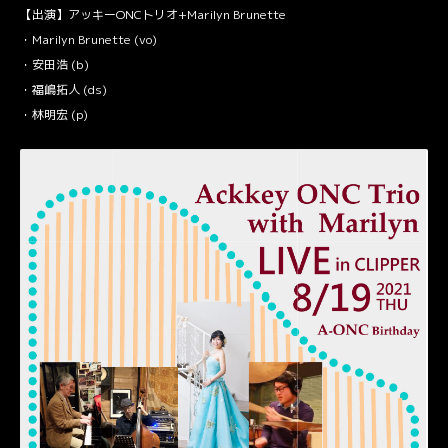
【出演】アッキーONCトリオ+Marilyn Brunette
・Marilyn Brunette (vo)
・安田浩 (b)
・福嶋拓人 (ds)
・林明宏 (p)