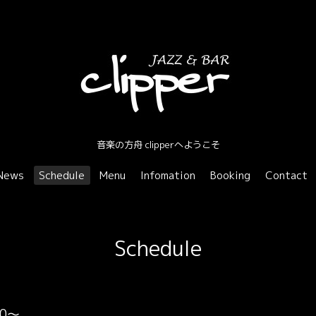
音楽の方舟 clipperへようこそ
News
Schedule
Menu
Infomation
Booking
Contact
Schedule
00～