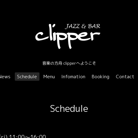
音楽の方舟 clipperへようこそ
News
Schedule
Menu
Infomation
Booking
Contact
Schedule
Fri) 11:00～16:00