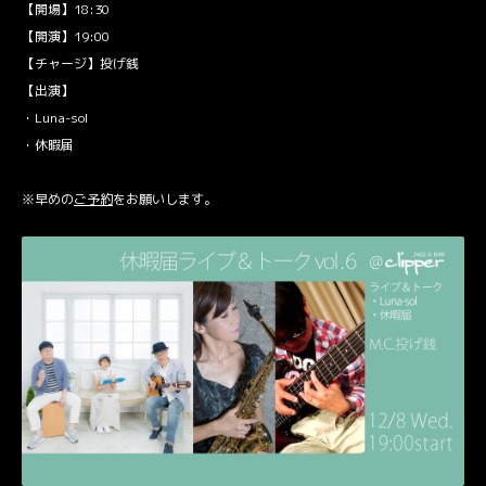
【開場】18:30
【開演】19:00
【チャージ】投げ銭
【出演】
・Luna-sol
・休暇届
※早めの
ご予約
をお願いします。