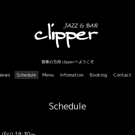
音楽の方舟 clipperへようこそ
News
Schedule
Menu
Infomation
Booking
Contact
Schedule
 (Fri) 18:30～