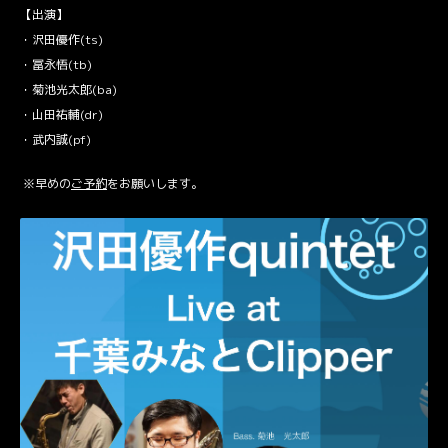
【出演】
・沢田優作(ts)
・冨永悟(tb)
・菊池光太郎(ba)
・山田祐輔(dr)
・武内誠(pf)
※早めの
ご予約
をお願いします。