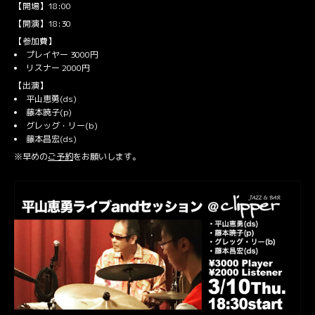
【開場】18:00
【開演】18:30
【参加費】
プレイヤー 3000円
リスナー 2000円
【出演】
平山恵勇(ds)
藤本暁子(p)
グレッグ・リー(b)
藤本昌宏(ds)
※早めの
ご予約
をお願いします。