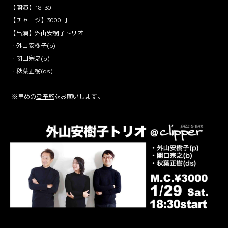
【開演】18:30
【チャージ】3000円
【出演】外山安樹子トリオ
・外山安樹子(p)
・関口宗之(b)
・秋葉正樹(ds)
※早めの
ご予約
をお願いします。