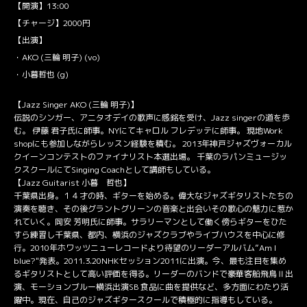
【開演】13:00
【チャージ】2000円
【出演】
・AKO (三輪 明子) (vo)
・小暮哲也 (g)
【Jazz Singer AKO (三輪 明子)】
伝説のシンガー、アニタオデイの歌声に感銘を受け、Jazz singerの道を歩
む。 伊藤 君子氏に師事。NYにてキャロル フレデッテに師事。 現地Work
shopにも参加しながらレッスン経験を積む。 2013年神戸ジャズヴォーカル
クイーンコンテストのファイナリスト本選出場。 千葉のラパンミュージッ
クスクールにてSinging Coachとして講師もしている。
【Jazz Guitarist 小暮 哲也】
千葉県出身。１４才の時、ギターを始める。偉大なジャズギタリストたちの
演奏を聴き、その後グラントグリーンの音楽と出会いその歌心の魅力に惹か
れていく。岡安 芳明氏に師事。サラリーマンとして働く傍らギターをひた
すら練習し千葉県、都内、横浜のジャズクラブやライブハウスを中心に修
行。2010年ホワッツニューレコードより待望のリーダーアルバム”Am I
blue?"発表。2011.3.20NHKセッション2011に出演。今、最も注目を集め
るギタリストとして高い評価を得る。リーダーのバンドで豪華客船飛鳥Ⅱ出
演、モーションブルー横浜出演SB 食品に曲を提供など、多方面にわたり活
躍中。現在、自己のジャズギタースクールで積極的に指導もしている。