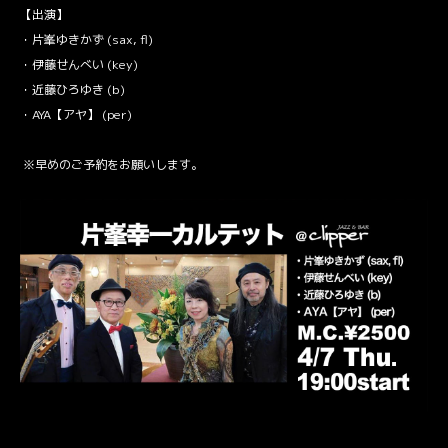
【出演】
・片峯ゆきかず (sax, fl)
・伊藤せんべい (key)
・近藤ひろゆき (b)
・AYA【アヤ】 (per)
※早めの
ご予約
をお願いします。