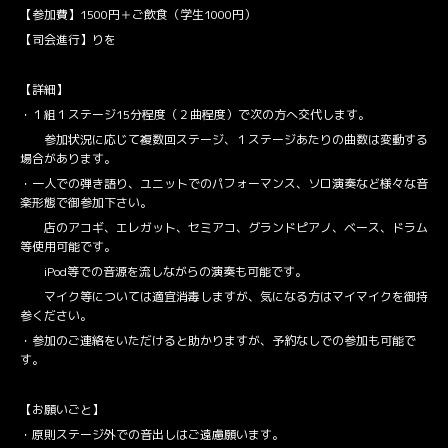
【参加費】1500円＋ご飲食（学生1000円）
【司会進行】りを
【詳細】
・１組１ステージ15分程度（２曲程度）で次の方へ交代します。
参加状況に応じて複数回ステージ、１ステージあたりの曲数は変動する
場合があります。
・一人での弾き語り、ユニットでのパフォーマンス、ソロ演奏など様々な音
楽形態で御参加下さい。
店のアコギ、エレガット、セミアコ、グランドピアノ、ベース、ドラム
等使用可能です。
iPod等での音源を流しながらの演奏も可能です。
マイク等については適宜消毒しますが、気になる方はマイマイクを御持
参ください。
・参加のご連絡をいただけると助かりますが、予約なしでの参加も可能で
す。
【お願いごと】
・原則ステージ外での音出しはご遠慮願います。