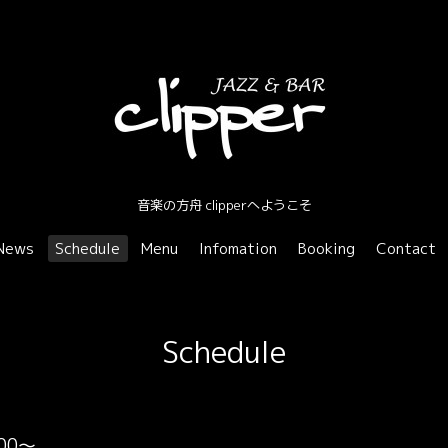
音楽の方舟 clipperへようこそ
News
Schedule
Menu
Infomation
Booking
Contact
Schedule
:00～