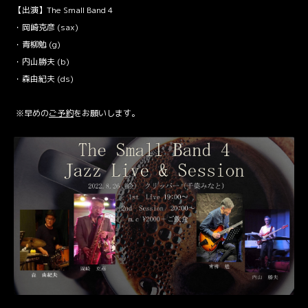
【出演】The Small Band 4
・岡崎克彦 (sax)
・青柳勉 (g)
・内山勝夫 (b)
・森由紀夫 (ds)
※早めの
ご予約
をお願いします。