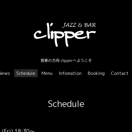
音楽の方舟 clipperへようこそ
News
Schedule
Menu
Infomation
Booking
Contact
Schedule
 (Fri) 18:30～