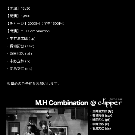
【開場】18:30
【開演】19:00
【チャージ】2000円（学生1500円）
【出演】M.H Combination
・生井清太郎 (tp)
・饗場拓也 (sax)
・浜田和久 (pf)
・中野立秋 (b)
・羽鳥文仁 (ds)
※早めの
ご予約
をお願いします。