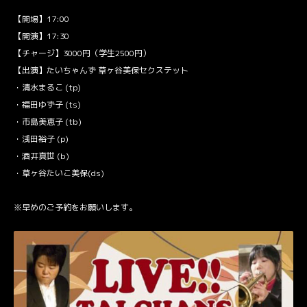
【開場】17:00
【開演】17:30
【チャージ】3000円（学生2500円）
【出演】たいちゃんず 草ヶ谷美保セクステット
・清水まるこ (tp)
・福田ゆず子 (ts)
・市島美恵子 (tb)
・浅田裕子 (p)
・酒井真世 (b)
・草ヶ谷たいこ美保(ds)
※早めの
ご予約
をお願いします。