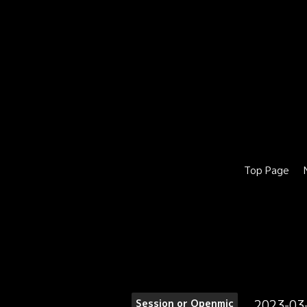
Top Page
2023-03
Session or Openmic