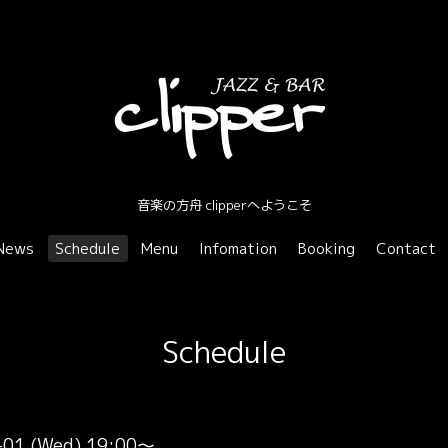
音楽の方舟 clipperへようこそ
News
Schedule
Menu
Infomation
Booking
Contact
Schedule
-01 (Wed) 19:00～