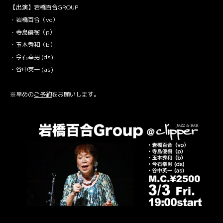
【出演】岩橋百合GROUP
・岩橋百合（vo）
・寺島優樹（p）
・玉木秀和（b）
・今石幸男 (ds)
・谷中英一 (as)
※早めの
ご予約
をお願いします。