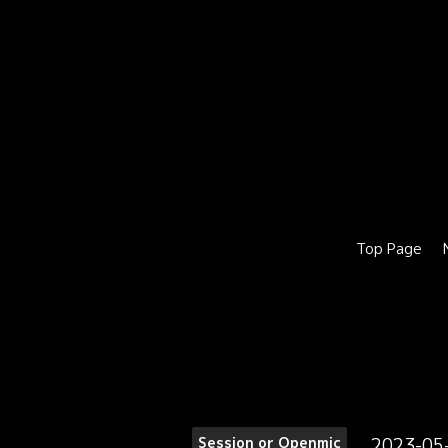
Top Page
2023-05
Session or Openmic