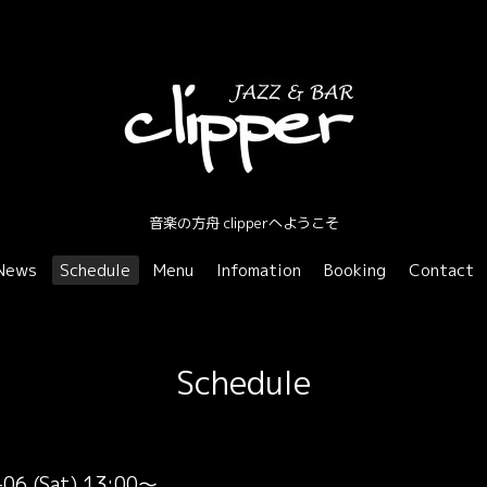
音楽の方舟 clipperへようこそ
News
Schedule
Menu
Infomation
Booking
Contact
Schedule
-06 (Sat) 13:00～