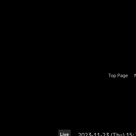
Top Page
2023-11-23 (Thu) 15
Live