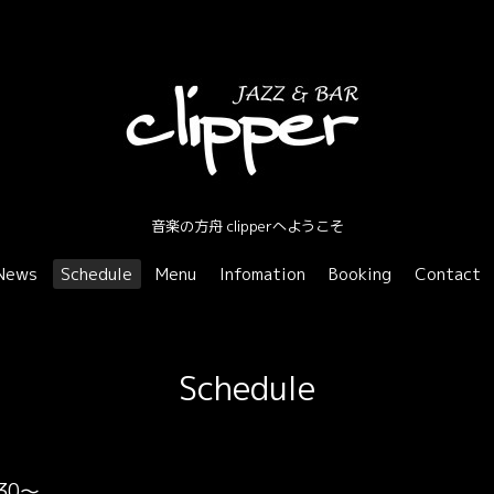
音楽の方舟 clipperへようこそ
News
Schedule
Menu
Infomation
Booking
Contact
Schedule
:30～