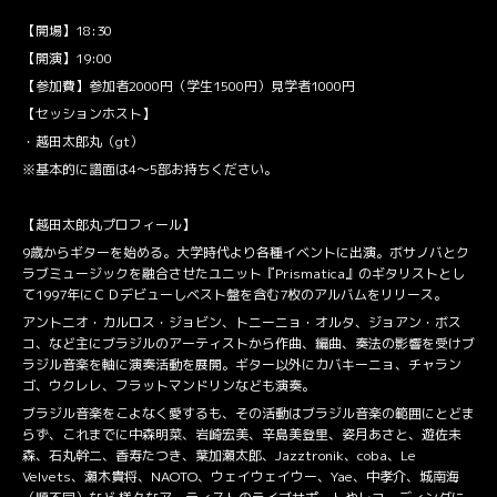
【開場】18:30
【開演】19:00
【参加費】参加者2000円（学生1500円）見学者1000円
【セッションホスト】
・越田太郎丸（gt）
※基本的に譜面は4〜5部お持ちください。
【越田太郎丸プロフィール】
9歳からギターを始める。大学時代より各種イベントに出演。ボサノバとク
ラブミュージックを融合させたユニット『Prismatica』のギタリストとし
て1997年にＣＤデビューしベスト盤を含む7枚のアルバムをリリース。
アントニオ・カルロス・ジョビン、トニーニョ・オルタ、ジョアン・ボス
コ、など主にブラジルのアーティストから作曲、編曲、奏法の影響を受けブ
ラジル音楽を軸に演奏活動を展開。ギター以外にカバキーニョ、チャラン
ゴ、ウクレレ、フラットマンドリンなども演奏。
ブラジル音楽をこよなく愛するも、その活動はブラジル音楽の範囲にとどま
らず、これまでに中森明菜、岩崎宏美、辛島美登里、姿月あさと、遊佐未
森、石丸幹二、香寿たつき、葉加瀬太郎、Jazztronik、coba、Le
Velvets、瀬木貴将、NAOTO、ウェイウェイウー、Yae、中孝介、城南海