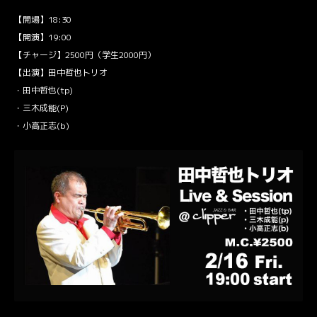
【開場】18:30
【開演】19:00
【チャージ】2500円（学生2000円）
【出演】田中哲也トリオ
・田中哲也(tp)
・三木成能(P)
・小高正志(b)