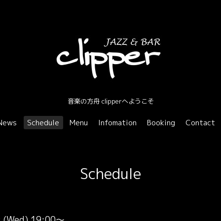
音楽の方舟 clipperへようこそ
News
Schedule
Menu
Infomation
Booking
Contact
Schedule
 (Wed) 19:00～