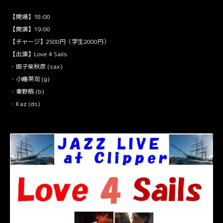
【開場】18:00
【開演】19:00
【チャージ】2500円（学生2000円）
【出演】Love 4 Sails
・御子柴秋彦 (sax)
・小幡英司 (g)
・秦野格 (b)
・Kaz (ds)