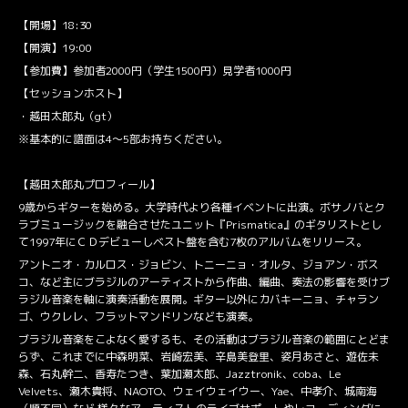
【開場】18:30
【開演】19:00
【参加費】参加者2000円（学生1500円）見学者1000円
【セッションホスト】
・越田太郎丸（gt）
※基本的に譜面は4〜5部お持ちください。
【越田太郎丸プロフィール】
9歳からギターを始める。大学時代より各種イベントに出演。ボサノバとク
ラブミュージックを融合させたユニット『Prismatica』のギタリストとし
て1997年にＣＤデビューしベスト盤を含む7枚のアルバムをリリース。
アントニオ・カルロス・ジョビン、トニーニョ・オルタ、ジョアン・ボス
コ、など主にブラジルのアーティストから作曲、編曲、奏法の影響を受けブ
ラジル音楽を軸に演奏活動を展開。ギター以外にカバキーニョ、チャラン
ゴ、ウクレレ、フラットマンドリンなども演奏。
ブラジル音楽をこよなく愛するも、その活動はブラジル音楽の範囲にとどま
らず、これまでに中森明菜、岩崎宏美、辛島美登里、姿月あさと、遊佐未
森、石丸幹二、香寿たつき、葉加瀬太郎、Jazztronik、coba、Le
Velvets、瀬木貴将、NAOTO、ウェイウェイウー、Yae、中孝介、城南海