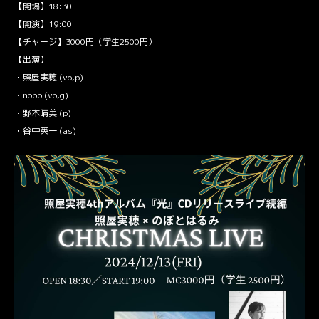
【開場】18:30
【開演】19:00
【チャージ】3000円（学生2500円）
【出演】
・照屋実穂 (vo,p)
・nobo (vo,g)
・野本晴美 (p)
・谷中英一 (as)