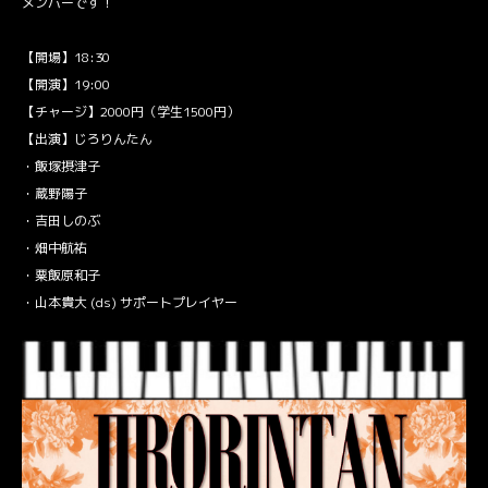
メンバーです！
【開場】18:30
【開演】19:00
【チャージ】2000円（学生1500円）
【出演】じろりんたん
・飯塚摂津子
・蔵野陽子
・吉田しのぶ
・畑中航祐
・粟飯原和子
・山本貴大 (ds) サポートプレイヤー