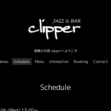
音楽の方舟 clipperへようこそ
News
Schedule
Menu
Infomation
Booking
Contact
Schedule
-06 (Wed) 13:00～