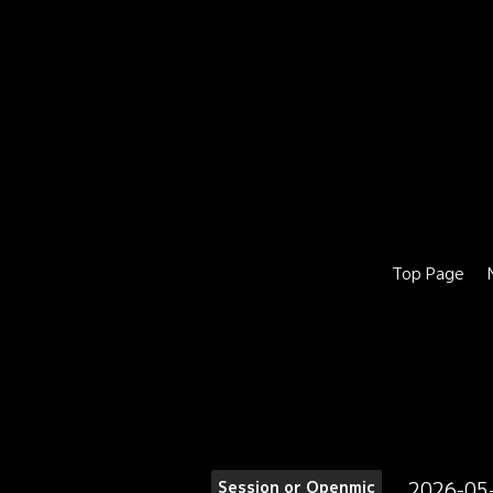
Top Page
2026-05
Session or Openmic