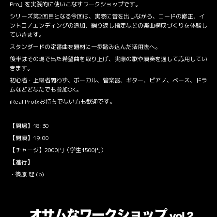
Pro』を実践的に使いこなすワークショップです。
シリーズ第2回目となる今回は、実際に音を出しながら、コードの修正、イ
ントロ／エンディングの追加、繰り返し指定などの楽曲構成づくりを体験し
ていきます。
スタンダードの定番曲を題材に一歩踏み込んだ活用法へ。
後半はその場で出た希望曲を取り上げ、実際の歌や演奏を通して応用してい
きます。
初心者・上級者問わず、ボーカル、管楽器、ギター、ピアノ、ベース、ドラ
ムなどどなたでも参加OK。
iReal Proをお持ちでない方も歓迎です。
【開場】18:30
【開演】19:00
【チャージ】2000円（学生1500円）
【進行】
・篠原 理 (p)