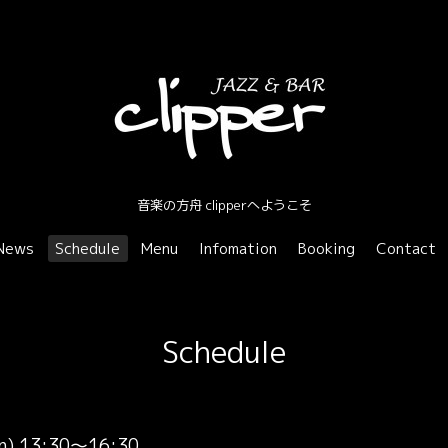
音楽の方舟 clipperへようこそ
News
Schedule
Menu
Infomation
Booking
Contact
Schedule
un) 13:30～16:30