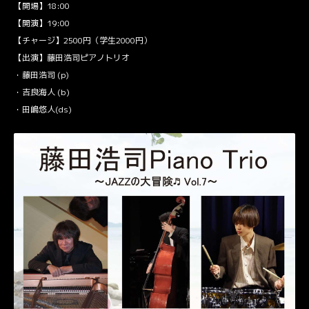
【開場】18:00
【開演】19:00
【チャージ】2500円（学生2000円）
【出演】藤田浩司ピアノトリオ
・藤田浩司 (p)
・吉良海人 (b)
・田嶋悠人(ds)