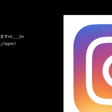
m(_ _)m
clipper/