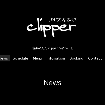
音楽の方舟 clipperへようこそ
News
Schedule
Menu
Infomation
Booking
Contact
News