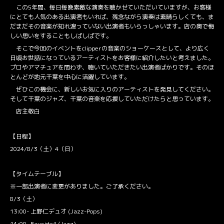
この5年間、毎日毎晩素敵な演奏を聴かせていただいていますが、お客様
にとても人気のある出演者もいれば、残念ながら演奏は素晴らしくても、ま
だまだその音楽が知れ渡っていない出演者もいらっしゃいます。店の奥で悔
しい思いをすることもしばしばです。
そこで今回のイベントをclipperの音楽のショーケースとして、より広く
日頃お世話になっているアーティストをお客様に紹介したいと考えました。
プロやアマチュアを問わず、聴いていただきたい出演者ばかりです。そのほ
とんどが地元千葉を中心に活躍しています。
ぜひこの機会に、新しいお気に入りのアーティストを発見してください。
そして千葉のジャズ、千葉の音楽を応援していただけたらと思っています。
店主敬白
【日程】
2024/8/3（土）4（日）
【タイムテーブル】
※一部出演者に変更がありました。ご了承ください。
8/3（土）
13:00- 上野仁デュオ (Jazz-Pops)
14:00- Bayside4 (Jazz)