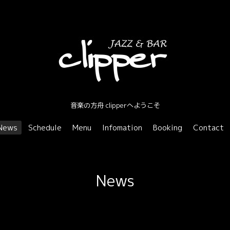
音楽の方舟 clipperへようこそ
News
Schedule
Menu
Infomation
Booking
Contact
News