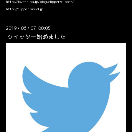
http://lovechiba.jp/blog/clipper/clipper/
http://clipper.mond.jp
2019
06
07 00:05
/
/
ツイッター始めました