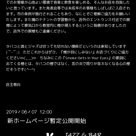
てのお客様が心地よい環境で音楽と飲食を楽しめる、そんなお店を目指した
いと思っています。また発表会等では未成年のお客様もしばしばご入店され
ます。市の条例が施行されることもあり、なにとぞご理解ご協力をお願いい
たします。また隣のテナントの学習塾から、店外のエントランス付近での喫
煙によって換気口から教室内に煙が侵入するというご指摘がありましたの
で、店外での喫煙もご遠慮ください。
タバコと酒とジャズは切っても切れない関係だというのは承知しています
(⌒-⌒;) ただこれからはぜひ、『煙が目にしみない』お店づくりにご協力
くださいm(_ _)m ちなみにこの『Smoke Gets In Your Eyes』の歌詞に
出てくる煙とは、タバコの煙ではなく、恋の炎で周りが見えなくなる心の煙
だそうです(＾ｰ^)
店主敬白
2019
06
07 12:00
/
/
新ホームページ暫定公開開始